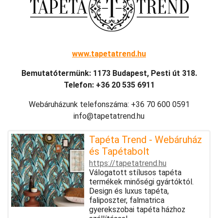
www.tapetatrend.hu
Bemutatótermünk: 1173 Budapest, Pesti út 318.
Telefon: +36 20 535 6911
Webáruházunk telefonszáma: +36 70 600 0591
info@tapetatrend.hu
Tapéta Trend - Webáruház
és Tapétabolt
https://tapetatrend.hu
Válogatott stílusos tapéta
termékek minőségi gyártóktól.
Design és luxus tapéta,
faliposzter, falmatrica
gyerekszobai tapéta házhoz