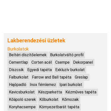
Lakberendezési üzletek
Burkolatok
Beltéri díszítőelemek
Burkolatváltó profil
Cementlap
Corten acél
Csempe
Dekorpanel
Díszcsík
Egyedi tapéta
Exkluzív burkolat
Falburkolat
Farrow and Ball tapéta
Greslap
Hajópadló
Inox fémlemez
Ipari burkolat
Kavicsburkolat
Készparketta
Kézműves tapéta
Kőápoló szerek
Kőburkolat
Kőmozaik
Konyhacsempe
Környezetbarát tapéta