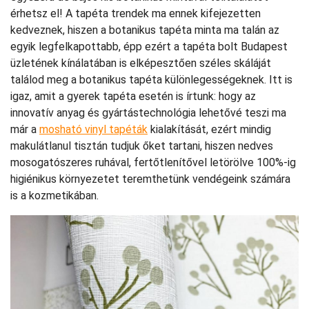
érhetsz el! A tapéta trendek ma ennek kifejezetten
kedveznek, hiszen a botanikus tapéta minta ma talán az
egyik legfelkapottabb, épp ezért a tapéta bolt Budapest
üzletének kínálatában is elképesztően széles skáláját
találod meg a botanikus tapéta különlegességeknek. Itt is
igaz, amit a gyerek tapéta esetén is írtunk: hogy az
innovatív anyag és gyártástechnológia lehetővé teszi ma
már a
mosható vinyl tapéták
kialakítását, ezért mindig
makulátlanul tisztán tudjuk őket tartani, hiszen nedves
mosogatószeres ruhával, fertőtlenítővel letörölve 100%-ig
higiénikus környezetet teremthetünk vendégeink számára
is a kozmetikában.