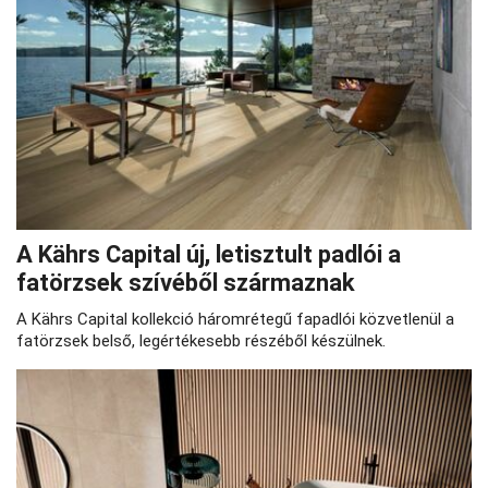
A Kährs Capital új, letisztult padlói a
fatörzsek szívéből származnak
A Kährs Capital kollekció háromrétegű fapadlói közvetlenül a
fatörzsek belső, legértékesebb részéből készülnek.