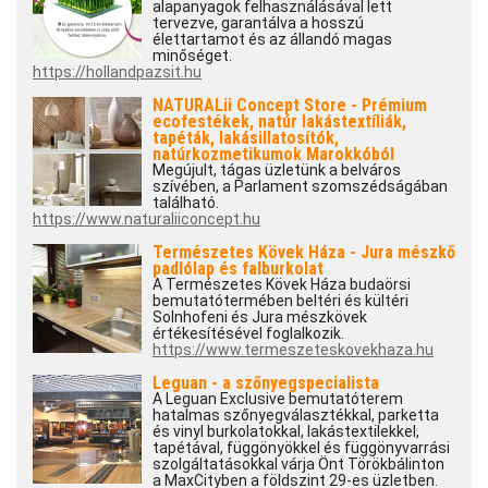
alapanyagok felhasználásával lett
tervezve, garantálva a hosszú
élettartamot és az állandó magas
minőséget.
https://hollandpazsit.hu
NATURALii Concept Store - Prémium
ecofestékek, natúr lakástextíliák,
tapéták, lakásillatosítók,
natúrkozmetikumok Marokkóból
Megújult, tágas üzletünk a belváros
szívében, a Parlament szomszédságában
található.
https://www.naturaliiconcept.hu
Természetes Kövek Háza - Jura mészkő
padlólap és falburkolat
A Természetes Kövek Háza budaörsi
bemutatótermében beltéri és kültéri
Solnhofeni és Jura mészkövek
értékesítésével foglalkozik.
https://www.termeszeteskovekhaza.hu
Leguan - a szőnyegspecialista
A Leguan Exclusive bemutatóterem
hatalmas szőnyegválasztékkal, parketta
és vinyl burkolatokkal, lakástextilekkel,
tapétával, függönyökkel és függönyvarrási
szolgáltatásokkal várja Önt Törökbálinton
a MaxCityben a földszint 29-es üzletben.