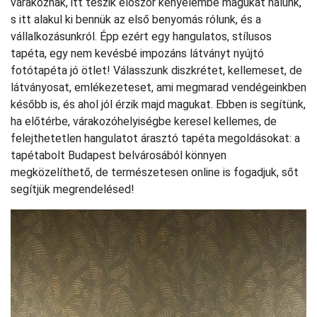
várakoznak, itt teszik először kényelembe magukat nálunk,
s itt alakul ki bennük az első benyomás rólunk, és a
vállalkozásunkról. Épp ezért egy hangulatos, stílusos
tapéta, egy nem kevésbé impozáns látványt nyújtó
fotótapéta jó ötlet! Válasszunk diszkrétet, kellemeset, de
látványosat, emlékezeteset, ami megmarad vendégeinkben
később is, és ahol jól érzik majd magukat. Ebben is segítünk,
ha előtérbe, várakozóhelyiségbe keresel kellemes, de
felejthetetlen hangulatot árasztó tapéta megoldásokat: a
tapétabolt Budapest belvárosából könnyen
megközelíthető, de természetesen online is fogadjuk, sőt
segítjük megrendelésed!