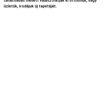
tanácsadás mellett választhatják ki otthonuk, vagy
üzletük, irodájuk új tapétáját.