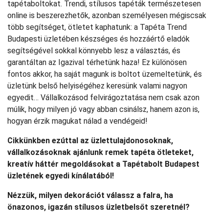
tapétaboltokat. Trendi, stílusos tapéták természetesen
online is beszerezhetők, azonban személyesen mégiscsak
több segítséget, ötletet kaphatunk: a Tapéta Trend
Budapesti üzletében készséges és hozzáértő eladók
segítségével sokkal könnyebb lesz a választás, és
garantáltan az Igazival térhetünk haza! Ez különösen
fontos akkor, ha saját magunk is boltot üzemeltetünk, és
üzletünk belső helyiségéhez keresünk valami nagyon
egyedit… Vállalkozásod felvirágoztatása nem csak azon
múlik, hogy milyen jó vagy abban csinálsz, hanem azon is,
hogyan érzik magukat nálad a vendégeid!
Cikkünkben ezúttal az üzlettulajdonosoknak,
vállalkozásoknak ajánlunk remek tapéta ötleteket,
kreatív háttér megoldásokat a Tapétabolt Budapest
üzletének egyedi kínálatából!
Nézzük, milyen dekorációt válassz a falra, ha
önazonos, igazán stílusos üzletbelsőt szeretnél?