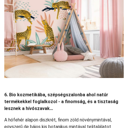
6. Bio kozmetikába, szépségszalonba ahol natúr
termékekkel foglalkozol - a finomság, és a tisztaság
lesznek a hívószavak…
A hófehér alapon diszkrét, finom zöld növénymintával,
egyszerű de bájos kis botanikus mintával telitalálatot