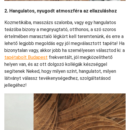
2. Hangulatos, nyugodt atmoszféra az ellazuláshoz
Kozmetikába, masszázs szalonba, vagy egy hangulatos
teázóba bizony a megnyugtató, otthonos, a szó szoros
értelmében marasztaló légkört kell teremtenünk, és erre a
lehető legjobb megoldás egy jól megválasztott tapéta! Ha
bizonytalan vagy, akkor jobb ha személyesen választod ki: a
tapétabolt Budapest
frekventált, jól megközelíthető
helyen van, és az ott dolgozó kollégák készséggel
segítenek Neked, hogy milyen színt, hangulatot, milyen
látványt válassz tevékenységedhez, szolgáltatásod
jellegéhez!