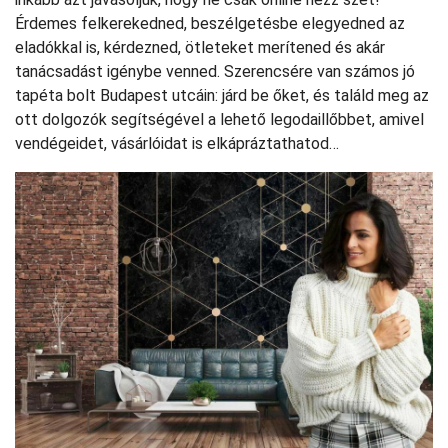
Érdemes felkerekedned, beszélgetésbe elegyedned az
eladókkal is, kérdezned, ötleteket merítened és akár
tanácsadást igénybe venned. Szerencsére van számos jó
tapéta bolt Budapest utcáin: járd be őket, és találd meg az
ott dolgozók segítségével a lehető legodaillőbbet, amivel
vendégeidet, vásárlóidat is elkápráztathatod…