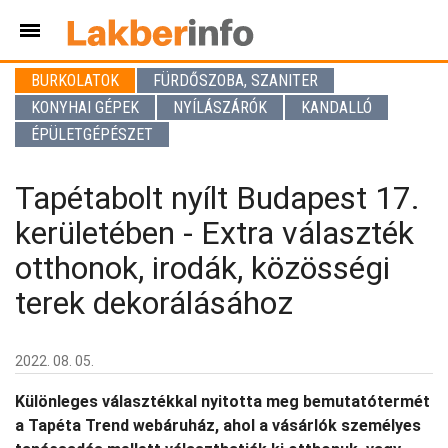
BURKOLATOK
FÜRDŐSZOBA, SZANITER
KONYHAI GÉPEK
NYÍLÁSZÁRÓK
KANDALLÓ
ÉPÜLETGÉPÉSZET
Tapétabolt nyílt Budapest 17.
kerületében - Extra választék
otthonok, irodák, közösségi
terek dekorálásához
2022. 08. 05.
Különleges választékkal nyitotta meg bemutatótermét
a Tapéta Trend webáruház, ahol a vásárlók személyes