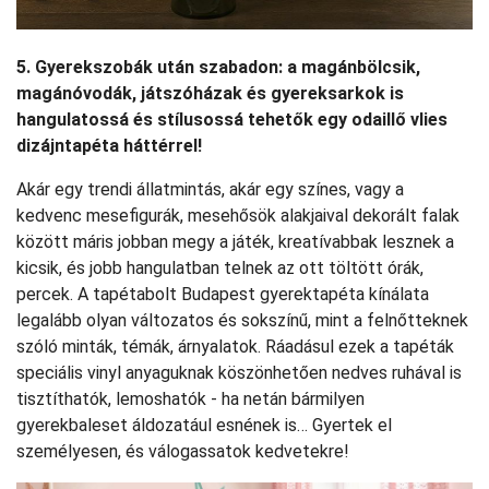
5. Gyerekszobák után szabadon: a magánbölcsik,
magánóvodák, játszóházak és gyereksarkok is
hangulatossá és stílusossá tehetők egy odaillő vlies
dizájntapéta háttérrel!
Akár egy trendi állatmintás, akár egy színes, vagy a
kedvenc mesefigurák, mesehősök alakjaival dekorált falak
között máris jobban megy a játék, kreatívabbak lesznek a
kicsik, és jobb hangulatban telnek az ott töltött órák,
percek. A tapétabolt Budapest gyerektapéta kínálata
legalább olyan változatos és sokszínű, mint a felnőtteknek
szóló minták, témák, árnyalatok. Ráadásul ezek a tapéták
speciális vinyl anyaguknak köszönhetően nedves ruhával is
tisztíthatók, lemoshatók - ha netán bármilyen
gyerekbaleset áldozatául esnének is… Gyertek el
személyesen, és válogassatok kedvetekre!