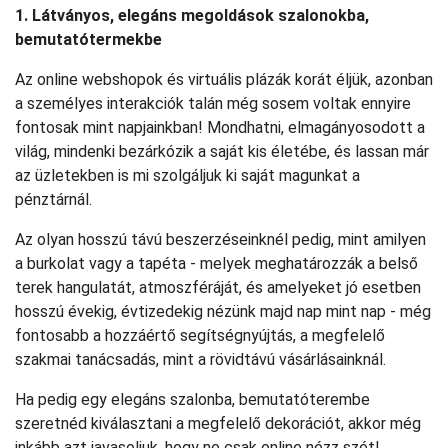
1. Látványos, elegáns megoldások szalonokba,
bemutatótermekbe
Az online webshopok és virtuális plázák korát éljük, azonban
a személyes interakciók talán még sosem voltak ennyire
fontosak mint napjainkban! Mondhatni, elmagányosodott a
világ, mindenki bezárkózik a saját kis életébe, és lassan már
az üzletekben is mi szolgáljuk ki saját magunkat a
pénztárnál.
Az olyan hosszú távú beszerzéseinknél pedig, mint amilyen
a burkolat vagy a tapéta - melyek meghatározzák a belső
terek hangulatát, atmoszféráját, és amelyeket jó esetben
hosszú évekig, évtizedekig nézünk majd nap mint nap - még
fontosabb a hozzáértő segítségnyújtás, a megfelelő
szakmai tanácsadás, mint a rövidtávú vásárlásainknál.
Ha pedig egy elegáns szalonba, bemutatóterembe
szeretnéd kiválasztani a megfelelő dekorációt, akkor még
inkább azt javasoljuk, hogy ne csak online nézz szét!