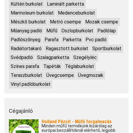
Kültéri burkolat
Laminált parketta
Marmoleum burkolat
Medenceburkolat
Mészkő burkolat
Metró csempe
Mozaik csempe
Műanyag padló
Műfű
Oszlopburkolat
Padlólap
Padlószőnyeg
Parafa
Parketta
Pvc padló
Radiátortakaró
Ragasztott burkolat
Sportburkolat
Svédpadló
Szalagparketta
Szegélyléc
Színes parafa
Tapéták
Téglaburkolat
Teraszburkolat
Üvegcsempe
Üvegmozaik
Vinyl padlóburkolat
Cégajánló
Holland Pázsit - Műfű forgalmazás
Minden műfű termékünk kizárólag az
európai beszállítóknál elérhető, legjobb