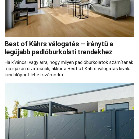
Best of Kährs válogatás – iránytű a
legújabb padlóburkolati trendekhez
Ha kíváncsi vagy arra, hogy milyen padlóburkolatok számítanak
ma igazán divatosnak, akkor a Best of Kährs válogatás kiváló
kiindulópont lehet számodra.