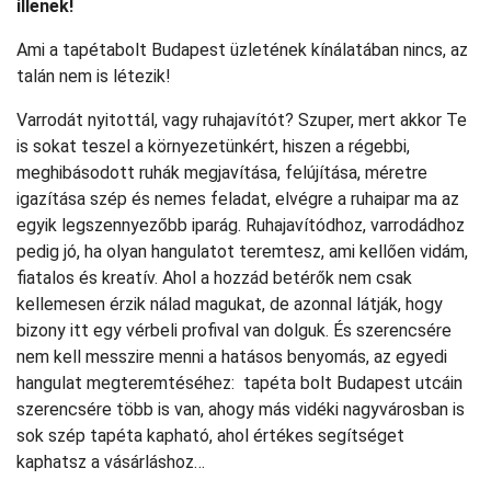
illenek!
Ami a tapétabolt Budapest üzletének kínálatában nincs, az
talán nem is létezik!
Varrodát nyitottál, vagy ruhajavítót? Szuper, mert akkor Te
is sokat teszel a környezetünkért, hiszen a régebbi,
meghibásodott ruhák megjavítása, felújítása, méretre
igazítása szép és nemes feladat, elvégre a ruhaipar ma az
egyik legszennyezőbb iparág. Ruhajavítódhoz, varrodádhoz
pedig jó, ha olyan hangulatot teremtesz, ami kellően vidám,
fiatalos és kreatív. Ahol a hozzád betérők nem csak
kellemesen érzik nálad magukat, de azonnal látják, hogy
bizony itt egy vérbeli profival van dolguk. És szerencsére
nem kell messzire menni a hatásos benyomás, az egyedi
hangulat megteremtéséhez: tapéta bolt Budapest utcáin
szerencsére több is van, ahogy más vidéki nagyvárosban is
sok szép tapéta kapható, ahol értékes segítséget
kaphatsz a vásárláshoz…