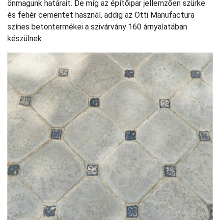
önmagunk határait. De míg az építőipar jellemzően szürke
és fehér cementet használ, addig az Otti Manufactura
színes betontermékei a szivárvány 160 árnyalatában
készülnek.