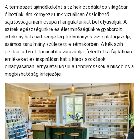
A természet ajándékaként a színek csodálatos világában
élhetünk, ám környezetünk vizuálisan észlelhető
sajátosságai nem csupán hangulatunkat befolyásolják. A
színek egészségünkre és életminőségünkre gyakorolt
jótékony hatásait rengeteg tudományos vizsgálat igazolja,
számos tanulmány született e témakörben. A kék szín
például a teret tágasabbá varázsolja, feledteti a fájdalmas
emlékeket és inspirálóan hat a káros szokások
elhagyásában. Árnyalatai közül a tengerészkék a hűség és a
megbízhatóság kifejezője.