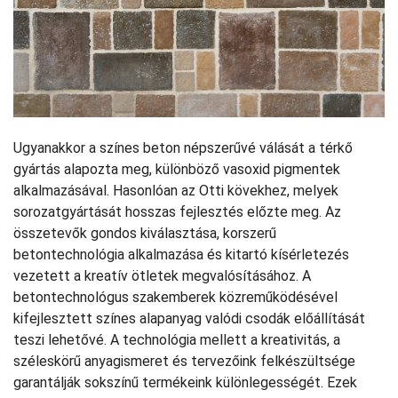
Ugyanakkor a színes beton népszerűvé válását a térkő
gyártás alapozta meg, különböző vasoxid pigmentek
alkalmazásával. Hasonlóan az Otti kövekhez, melyek
sorozatgyártását hosszas fejlesztés előzte meg. Az
összetevők gondos kiválasztása, korszerű
betontechnológia alkalmazása és kitartó kísérletezés
vezetett a kreatív ötletek megvalósításához. A
betontechnológus szakemberek közreműködésével
kifejlesztett színes alapanyag valódi csodák előállítását
teszi lehetővé. A technológia mellett a kreativitás, a
széleskörű anyagismeret és tervezőink felkészültsége
garantálják sokszínű termékeink különlegességét. Ezek