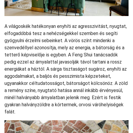
A világoskék hatékonyan enyhíti az agresszivitást, nyugtat,
elfogadóbbá tesz a nehézségekkel szemben és segíti
gyógyulni érzelmi sebeinket. A vörös színt mindenki a
szenvedéllyel azonosítja, mely az energia, a bátorság és a
tetterő képviselője is egyben. A Feng Shui tanácsadók
pedig ezzel az árnyalattal javasolják távol tartani a rossz
energiákat a háztól. A sárga tisztaságot sugároz, enyhíti az
aggodalmakat, a baljós és pesszimista képzeteket,
ugyanakkor céltudatosságot, bátorságot kölcsönöz. A zöld
a remény színe, nyugtató hatása annál inkább érvényesül,
minél halványabb árnyalatban jelenik meg. Ezért is festik
gyakran halványzöldre a kórtermek, orvosi váróhelyiségek
falát.