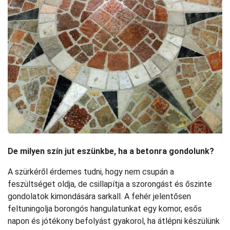
De milyen szín jut eszünkbe, ha a betonra gondolunk?
A szürkéről érdemes tudni, hogy nem csupán a
feszültséget oldja, de csillapítja a szorongást és őszinte
gondolatok kimondására sarkall. A fehér jelentősen
feltuningolja borongós hangulatunkat egy komor, esős
napon és jótékony befolyást gyakorol, ha átlépni készülünk