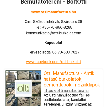
Bemutatóterem - BoltOtti
www.ottimanufactura.hu
Cím: Székesfehérvár, Szárcsa u.38
Tel: +36-70-866-8288
kommunikacio@ottiburkolat.com
Kapcsolat
Tervező iroda: 06 70/683 7027
www.facebook.com/ottiburkolat
Otti Manufactura - Antik
hatású burkolatok,
cementlapok, mozaiklapok
https://ottimanufactura.hu
Az Otti Manufactura fali-és
padlóburkolatai, kandallói,
térelemei, új színt visznek az