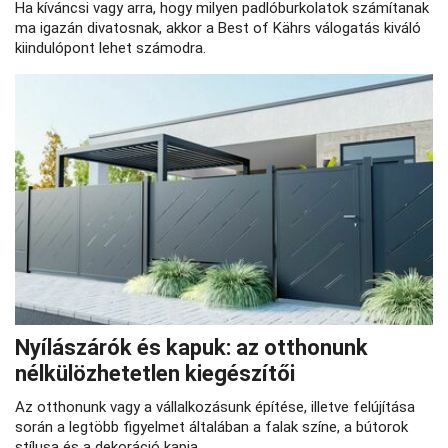
Ha kíváncsi vagy arra, hogy milyen padlóburkolatok számítanak
ma igazán divatosnak, akkor a Best of Kährs válogatás kiváló
kiindulópont lehet számodra.
Nyílászárók és kapuk: az otthonunk
nélkülözhetetlen kiegészítői
Az otthonunk vagy a vállalkozásunk építése, illetve felújítása
során a legtöbb figyelmet általában a falak színe, a bútorok
stílusa és a dekoráció kapja.