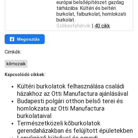
európai belsőépítészet gazdag
tárházába. Kültéri és beltéri
burkolat, falburkolat, homlokzati
burkolat.
Székesfehérvár
|
40 cikk
Megosztás
Cimkék:
kőmozaik
Kapcsolódó cikkek:
Kültéri burkolatok felhasználása családi
házakhoz az Otti Manufactura ajánlásával
Budapesti polgári otthon belső terei és
homlokzata az Otti Manufactura
burkolataival
Természetközeli kőburkolatok
gerendaházakban és felújított épületekben