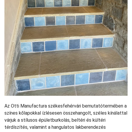
Az Otti Manufactura székesfehérvári bemutatótermében a
színes kőlapokkal ízlésesen összehangolt, széles kínálattal
várjuk a stílusos épületburkolás, beltéri és kültéri
térdíszítés, valamint a hangulatos lakberendezés