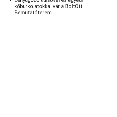
Lenyűgöző külsővel és egyedi
kőburkolatokkal vár a BoltOtti
Bemutatóterem