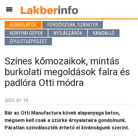
BURKOLATOK
FÜRDŐSZOBA, SZANITER
KONYHAI GÉPEK
NYÍLÁSZÁRÓK
KANDALLÓ
ÉPÜLETGÉPÉSZET
Színes kőmozaikok, mintás
burkolati megoldások falra és
padlóra Otti módra
2023. 01. 10.
Bár az Otti Manufactura kövek alapanyaga beton,
mégsem kell csak a szürke árnyalataira gondolnunk.
Páratlan színválaszték érhető el kívánságunk szerint.