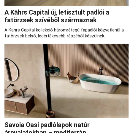
A Kährs Capital új, letisztult padlói a
fatörzsek szívéből származnak
A Kährs Capital kollekció háromrétegű fapadlói közvetlenül a
fatörzsek belső, legértékesebb részéből készülnek.
Savoia Oasi padlólapok natúr
árnyalatokban – mediterrán