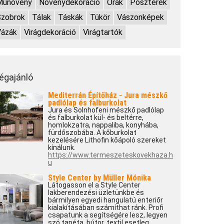
Műnövény
Növénydekoráció
Órák
Poszterek
Szobrok
Tálak
Táskák
Tükör
Vászonképek
Vázák
Virágdekoráció
Virágtartók
égajánló
Mediterrán Építőház - Jura mészkő
padlólap és falburkolat
Jura és Solnhofeni mészkő padlólap
és falburkolat kül- és beltérre,
homlokzatra, nappaliba, konyhába,
fürdőszobába. A kőburkolat
kezelésére Lithofin kőápoló szereket
kínálunk.
https://www.termeszeteskovekhaza.h
u
Style Center by Müller Mónika
Látogasson el a Style Center
lakberendezési üzletünkbe és
bármilyen egyedi hangulatú enteriőr
kialakításában számíthat ránk. Profi
csapatunk a segítségére lesz, legyen
szó tapéta, bútor, textil esetleg