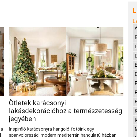
L
L
A
B
D
E
E
F
F
H
Ötletek karácsonyi
lakásdekorációhoz a természetesség
K
jegyében
 a
Inspiráló karácsonyra hangoló fotóink egy
d
spanyolországi modern mediterrán hangulatú házban