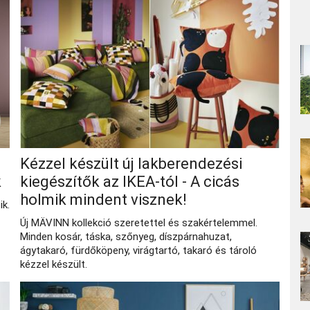
Kézzel készült új lakberendezési
k
kiegészítők az IKEA-tól - A cicás
holmik mindent visznek!
ik.
Új MÄVINN kollekció szeretettel és szakértelemmel.
Minden kosár, táska, szőnyeg, díszpárnahuzat,
ágytakaró, fürdőköpeny, virágtartó, takaró és tároló
kézzel készült.