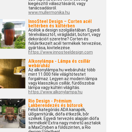
kiegészítő választásáról, vagy
tanácsadásról.
www.mullermonika.hu
InnoSteel Design – Corten acél
beltérben és kültérben
Acélok a design szolgálatában. Egyedi
térelválasztót, virágládát, bútort, vagy
dekorációt szeretne? Corten és
felületkezelt acél termékek tervezése,
gyártása, kivitelezése.
https://www.innosteeldesign.com
Alkonylámpa - Lámpa és csillár
webáruház
Az alkonylámpa.hu webáruház több
mint 11.000 féle világítótestet
forgalmaz. Legyen az modern lámpa
vagy klasszikus csillár, fürdőszobai
lámpa vagy kültéri világítás.
https://www.alkonylampa.hu
Rio Design - Prémium
Lakberendezés és bútorok
Felső kategóriás ADA kanapék,
ülőgarnitúrák, diófa étkezők, bőr
székek. Egyedi tervezés alapján diófa
termékek! Extra nagy méretű asztalok
a MaxCityben a földszinten, a Rio
design Üzletben!