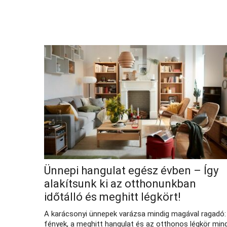
Ünnepi hangulat egész évben – Így
alakítsunk ki az otthonunkban
időtálló és meghitt légkört!
A karácsonyi ünnepek varázsa mindig magával ragadó:
fények, a meghitt hangulat és az otthonos légkör min