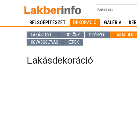
BELSŐÉPÍTÉSZET
DEKORÁCIÓ
GALÉRIA
KER
LAKÁSTEXTIL
FÜGGÖNY
SZŐNYEG
LAKÁSDEKO
KOVÁCSOLTVAS
KÉPEK
Lakásdekoráció