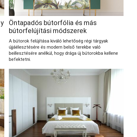
gy
Öntapadós bútorfólia és más
bútorfelújítási módszerek
A bútorok felújítása kiváló lehetőség régi tárgyak
újjáélesztésére és modern belső terekbe való
beillesztésére anélkül, hogy drága új bútorokba kellene
befektetni.