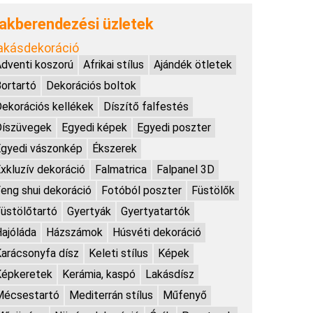
akberendezési üzletek
akásdekoráció
dventi koszorú
Afrikai stílus
Ajándék ötletek
ortartó
Dekorációs boltok
ekorációs kellékek
Díszítő falfestés
Díszüvegek
Egyedi képek
Egyedi poszter
gyedi vászonkép
Ékszerek
xkluzív dekoráció
Falmatrica
Falpanel 3D
eng shui dekoráció
Fotóból poszter
Füstölők
üstölőtartó
Gyertyák
Gyertyatartók
ajóláda
Házszámok
Húsvéti dekoráció
arácsonyfa dísz
Keleti stílus
Képek
Képkeretek
Kerámia, kaspó
Lakásdísz
Mécsestartó
Mediterrán stílus
Műfenyő