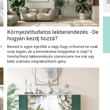
Környezettudatos lakberendezés - De
hogyan kezdj hozzá?
et
Benned is egyre égetőbb a vágy, hogy otthonod ne csak
szép legyen, de a berendezése bolygónkat is óvja? A
fenntartható lakberendezés szerencsére ma már egy
bárki számára megvalósítható igény.