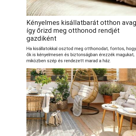
Kényelmes kisállatbarát otthon ava
így őrizd meg otthonod rendjét
gazdiként
Ha kisállatokkal osztod meg otthonodat, fontos, hogy
ők is kényelmesen és biztonságban érezzék magukat,
miközben szép és rendezett marad a ház.