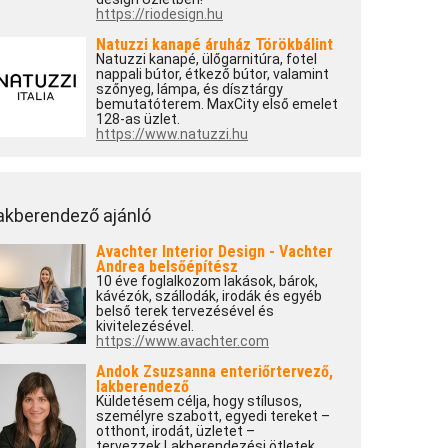
https://riodesign.hu
Natuzzi kanapé áruház Törökbálint
Natuzzi kanapé, ülőgarnitúra, fotel
nappali bútor, étkező bútor, valamint
szőnyeg, lámpa, és dísztárgy
bemutatóterem. MaxCity első emelet
128-as üzlet.
https://www.natuzzi.hu
akberendező ajánló
Avachter Interior Design - Vachter
Andrea belsőépítész
10 éve foglalkozom lakások, bárok,
kávézók, szállodák, irodák és egyéb
belső terek tervezésével és
kivitelezésével.
https://www.avachter.com
Andok Zsuzsanna enteriőrtervező,
lakberendező
Küldetésem célja, hogy stílusos,
személyre szabott, egyedi tereket –
otthont, irodát, üzletet –
tervezzek.Lakberendezési ötletek.