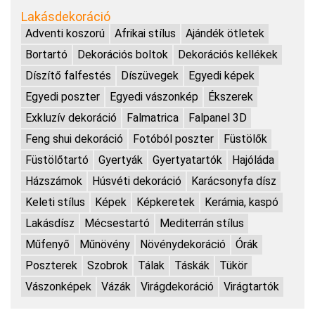
Lakásdekoráció
Adventi koszorú
Afrikai stílus
Ajándék ötletek
Bortartó
Dekorációs boltok
Dekorációs kellékek
Díszítő falfestés
Díszüvegek
Egyedi képek
Egyedi poszter
Egyedi vászonkép
Ékszerek
Exkluzív dekoráció
Falmatrica
Falpanel 3D
Feng shui dekoráció
Fotóból poszter
Füstölők
Füstölőtartó
Gyertyák
Gyertyatartók
Hajóláda
Házszámok
Húsvéti dekoráció
Karácsonyfa dísz
Keleti stílus
Képek
Képkeretek
Kerámia, kaspó
Lakásdísz
Mécsestartó
Mediterrán stílus
Műfenyő
Műnövény
Növénydekoráció
Órák
Poszterek
Szobrok
Tálak
Táskák
Tükör
Vászonképek
Vázák
Virágdekoráció
Virágtartók