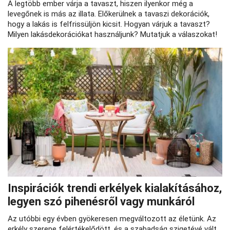
A legtöbb ember várja a tavaszt, hiszen ilyenkor még a
levegőnek is más az illata. Előkerülnek a tavaszi dekorációk,
hogy a lakás is felfrissüljön kicsit. Hogyan várjuk a tavaszt?
Milyen lakásdekorációkat használjunk? Mutatjuk a válaszokat!
Inspirációk trendi erkélyek kialakításához,
legyen szó pihenésről vagy munkáról
Az utóbbi egy évben gyökeresen megváltozott az életünk. Az
erkély szerepe felértékelődött, és a szabadság szigetévé vált.