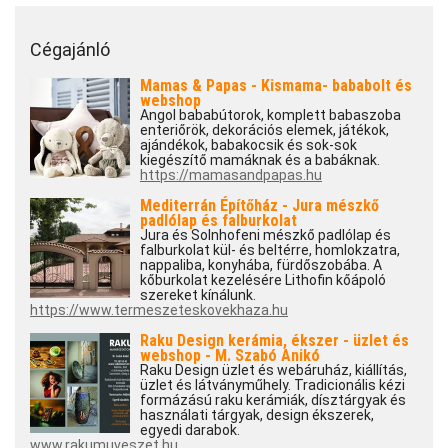
Cégajánló
Mamas & Papas - Kismama- bababolt és
webshop
Angol bababútorok, komplett babaszoba
enteriőrök, dekorációs elemek, játékok,
ajándékok, babakocsik és sok-sok
kiegészítő mamáknak és a babáknak.
https://mamasandpapas.hu
Mediterrán Építőház - Jura mészkő
padlólap és falburkolat
Jura és Solnhofeni mészkő padlólap és
falburkolat kül- és beltérre, homlokzatra,
nappaliba, konyhába, fürdőszobába. A
kőburkolat kezelésére Lithofin kőápoló
szereket kínálunk.
https://www.termeszeteskovekhaza.hu
Raku Design kerámia, ékszer - üzlet és
webshop - M. Szabó Anikó
Raku Design üzlet és webáruház, kiállítás,
üzlet és látványműhely. Tradicionális kézi
formázású raku kerámiák, dísztárgyak és
használati tárgyak, design ékszerek,
egyedi darabok.
www.rakumuveszet.hu