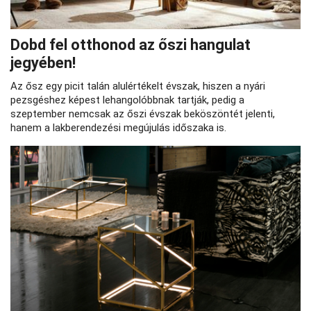
Dobd fel otthonod az őszi hangulat
jegyében!
Az ősz egy picit talán alulértékelt évszak, hiszen a nyári
pezsgéshez képest lehangolóbbnak tartják, pedig a
szeptember nemcsak az őszi évszak beköszöntét jelenti,
hanem a lakberendezési megújulás időszaka is.