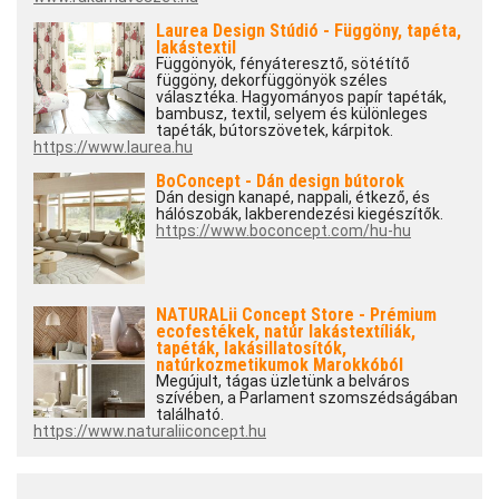
Laurea Design Stúdió - Függöny, tapéta,
lakástextil
Függönyök, fényáteresztő, sötétítő
függöny, dekorfüggönyök széles
választéka. Hagyományos papír tapéták,
bambusz, textil, selyem és különleges
tapéták, bútorszövetek, kárpitok.
https://www.laurea.hu
BoConcept - Dán design bútorok
Dán design kanapé, nappali, étkező, és
hálószobák, lakberendezési kiegészítők.
https://www.boconcept.com/hu-hu
NATURALii Concept Store - Prémium
ecofestékek, natúr lakástextíliák,
tapéták, lakásillatosítók,
natúrkozmetikumok Marokkóból
Megújult, tágas üzletünk a belváros
szívében, a Parlament szomszédságában
található.
https://www.naturaliiconcept.hu