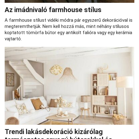
Az imádnivaló farmhouse stílus
A farmhouse stílust vidéki módra pár egyszerű dekorációval is
megteremthetjük. Nem kell hozzá más, mint néhány stílusos
koptatott tömörfa bútor egy antikolt falióra vagy egy kerámia
vajtartó.
Trendi lakásdekoráció kizárólag