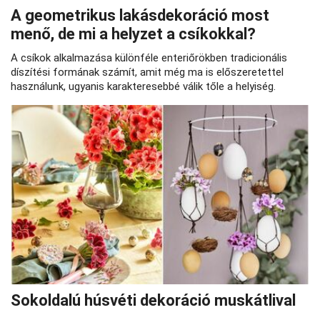
A geometrikus lakásdekoráció most
menő, de mi a helyzet a csíkokkal?
A csíkok alkalmazása különféle enteriőrökben tradicionális
díszítési formának számít, amit még ma is előszeretettel
használunk, ugyanis karakteresebbé válik tőle a helyiség.
Sokoldalú húsvéti dekoráció muskátlival