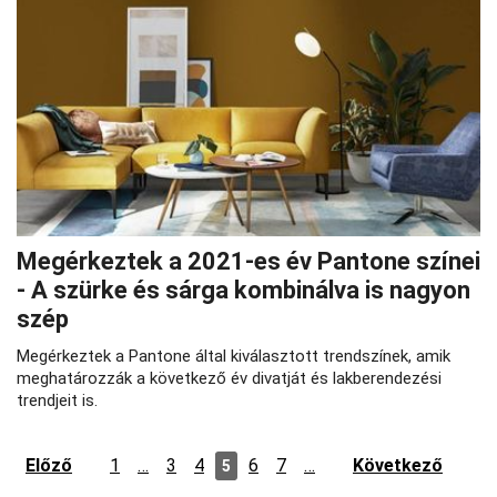
Megérkeztek a 2021-es év Pantone színei
- A szürke és sárga kombinálva is nagyon
szép
Megérkeztek a Pantone által kiválasztott trendszínek, amik
meghatározzák a következő év divatját és lakberendezési
trendjeit is.
Előző
1
…
3
4
6
7
…
Következő
5