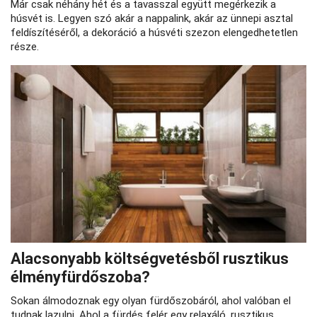
Már csak néhány hét és a tavasszal együtt megérkezik a
húsvét is. Legyen szó akár a nappalink, akár az ünnepi asztal
feldíszítéséről, a dekoráció a húsvéti szezon elengedhetetlen
része.
Alacsonyabb költségvetésből rusztikus
élményfürdőszoba?
Sokan álmodoznak egy olyan fürdőszobáról, ahol valóban el
tudnak lazulni. Ahol a fürdés felér egy relaxáló, rusztikus