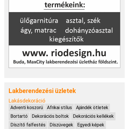
Lakberendezési üzletek
Lakásdekoráció
Adventi koszorú
Afrikai stílus
Ajándék ötletek
Bortartó
Dekorációs boltok
Dekorációs kellékek
Díszítő falfestés
Díszüvegek
Egyedi képek