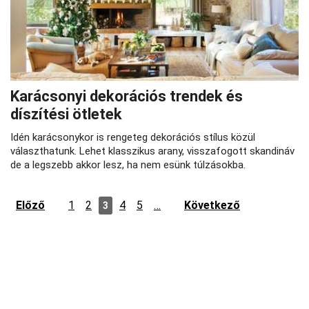
Karácsonyi dekorációs trendek és
díszítési ötletek
Idén karácsonykor is rengeteg dekorációs stílus közül
választhatunk. Lehet klasszikus arany, visszafogott skandináv
de a legszebb akkor lesz, ha nem esünk túlzásokba.
Előző
1
2
4
5
…
Következő
3