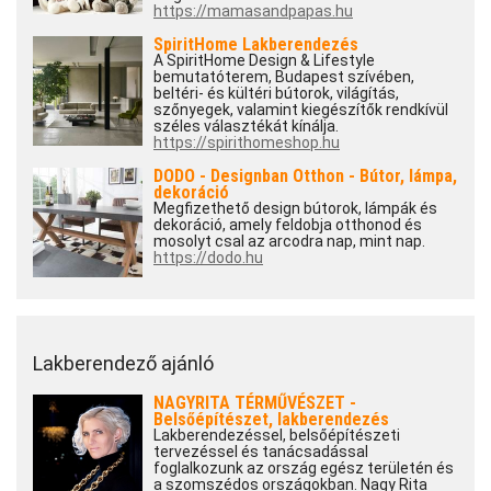
https://mamasandpapas.hu
SpiritHome Lakberendezés
A SpiritHome Design & Lifestyle
bemutatóterem, Budapest szívében,
beltéri- és kültéri bútorok, világítás,
szőnyegek, valamint kiegészítők rendkívül
széles választékát kínálja.
https://spirithomeshop.hu
DODO - Designban Otthon - Bútor, lámpa,
dekoráció
Megfizethető design bútorok, lámpák és
dekoráció, amely feldobja otthonod és
mosolyt csal az arcodra nap, mint nap.
https://dodo.hu
Lakberendező ajánló
NAGYRITA TÉRMŰVÉSZET -
Belsőépítészet, lakberendezés
Lakberendezéssel, belsőépítészeti
tervezéssel és tanácsadással
foglalkozunk az ország egész területén és
a szomszédos országokban. Nagy Rita