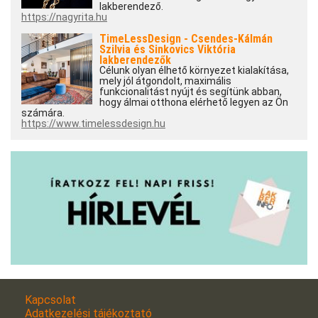
lakberendező.
https://nagyrita.hu
TimeLessDesign - Csendes-Kálmán
Szilvia és Sinkovics Viktória
lakberendezők
Célunk olyan élhető környezet kialakítása,
mely jól átgondolt, maximális
funkcionalitást nyújt és segítünk abban,
hogy álmai otthona elérhető legyen az Ön
számára.
https://www.timelessdesign.hu
Kapcsolat
Adatkezelési tájékoztató