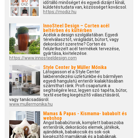
időtálló minőséget és egyedi dizájnt kínál,
küldetéstudata van, közösséget kovácsol.
https://modiz.hu
InnoSteel Design – Corten acél
beltérben és kültérben
Acélok a design szolgálatában. Egyedi
térelválasztót, virágládát, bútort, vagy
dekorációt szeretne? Corten és
felületkezelt acél termékek tervezése,
gyártása, kivitelezése.
https://www.innosteeldesign.com
Style Center by Müller Mónika
Látogasson el a Style Center
lakberendezési üzletünkbe és bármilyen
egyedi hangulatú enteriőr kialakításában
számíthat ránk. Profi csapatunk a
segítségére lesz, legyen szó tapéta, bútor,
textil esetleg kiegészítő választásáról,
vagy tanácsadásról.
www.mullermonika.hu
Mamas & Papas - Kismama- bababolt és
webshop
Angol bababútorok, komplett babaszoba
enteriőrök, dekorációs elemek, játékok,
ajándékok, babakocsik és sok-sok
kiegészítő mamáknak és a babáknak.