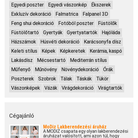
Egyedi poszter
Egyedi vászonkép
Ékszerek
Exkluzív dekoráció
Falmatrica
Falpanel 3D
Feng shui dekoráció
Fotóból poszter
Füstölők
Füstölőtartó
Gyertyák
Gyertyatartók
Hajóláda
Házszámok
Húsvéti dekoráció
Karácsonyfa dísz
Keleti stílus
Képek
Képkeretek
Kerámia, kaspó
Lakásdísz
Mécsestartó
Mediterrán stílus
Műfenyő
Műnövény
Növénydekoráció
Órák
Poszterek
Szobrok
Tálak
Táskák
Tükör
Vászonképek
Vázák
Virágdekoráció
Virágtartók
Cégajánló
MoDiz Lakberendezési áruház
A MODIZ csapata egy olyan lakberendezési
áruházat valósított, ami azon túl, hogy